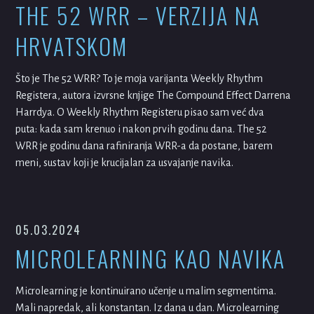
THE 52 WRR – VERZIJA NA
HRVATSKOM
Što je The 52 WRR? To je moja varijanta Weekly Rhythm
Registera, autora izvrsne knjige The Compound Effect Darrena
Harrdya. O Weekly Rhythm Registeru pisao sam već dva
puta: kada sam krenuo i nakon prvih godinu dana. The 52
WRR je godinu dana rafiniranja WRR-a da postane, barem
meni, sustav koji je krucijalan za usvajanje navika.
05.03.2024
MICROLEARNING KAO NAVIKA
Microlearning je kontinuirano učenje u malim segmentima.
Mali napredak, ali konstantan. Iz dana u dan. Microlearning