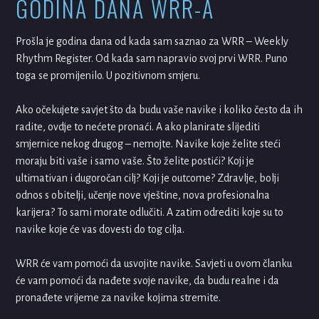
GODINA DANA WRR-A
Prošla je godina dana od kada sam saznao za WRR – Weekly
Rhythm Register. Od kada sam napravio svoj prvi WRR. Puno
toga se promijenilo. U pozitivnom smjeru.
Ako očekujete savjet što da budu vaše navike i koliko često da ih
radite, ovdje to nećete pronaći. A ako planirate slijediti
smjernice nekog drugog – nemojte. Navike koje želite steći
moraju biti vaše i samo vaše. Što želite postići? Koji je
ultimativan i dugoročan cilj? Koji je outcome? Zdravlje, bolji
odnos s obitelji, učenje nove vještine, nova profesionalna
karijera? To sami morate odlučiti. A zatim odrediti koje su to
navike koje će vas dovesti do tog cilja.
WRR će vam pomoći da usvojite navike. Savjeti u ovom članku
će vam pomoći da nađete svoje navike, da budu realne i da
pronađete vrijeme za navike kojima stremite.