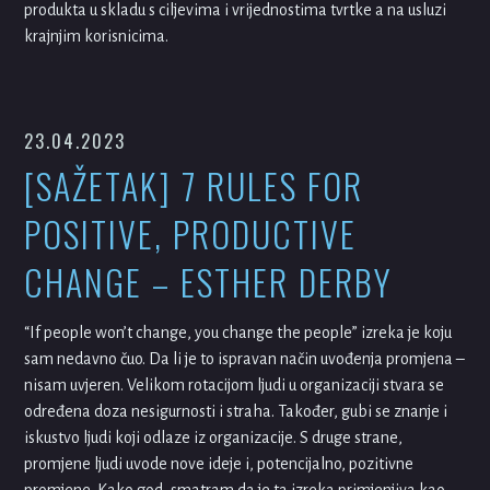
produkta u skladu s ciljevima i vrijednostima tvrtke a na usluzi
krajnjim korisnicima.
23.04.2023
[SAŽETAK] 7 RULES FOR
POSITIVE, PRODUCTIVE
CHANGE – ESTHER DERBY
“If people won’t change, you change the people” izreka je koju
sam nedavno čuo. Da li je to ispravan način uvođenja promjena –
nisam uvjeren. Velikom rotacijom ljudi u organizaciji stvara se
određena doza nesigurnosti i straha. Također, gubi se znanje i
iskustvo ljudi koji odlaze iz organizacije. S druge strane,
promjene ljudi uvode nove ideje i, potencijalno, pozitivne
promjene. Kako god, smatram da je ta izreka primjenjiva kao