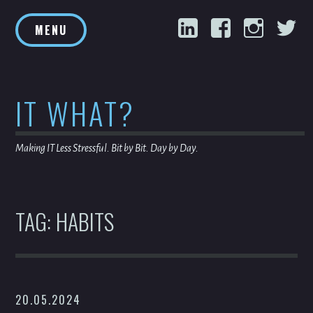
Skip
LinkedIn
Facebook
Inst
T
to
MENU
content
IT WHAT?
Making IT Less Stressful. Bit by Bit. Day by Day.
TAG:
HABITS
20.05.2024