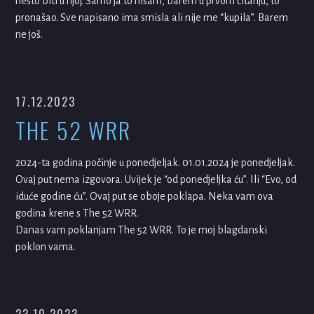
nešto biti u njoj. Samo ja to nisam, barem u prvom čitanju, to
pronašao. Sve napisano ima smisla ali nije me “kupila”. Barem
ne još.
17.12.2023
THE 52 WRR
2024-ta godina počinje u ponedjeljak. 01.01.2024 je ponedjeljak.
Ovaj put nema izgovora. Uvijek je “od ponedjeljka ću”. Ili “Evo, od
iduće godine ću”. Ovaj put se oboje poklapa. Neka vam ova
godina krene s The 52 WRR.
Danas vam poklanjam The 52 WRR. To je moj blagdanski
poklon vama.
23.10.2023