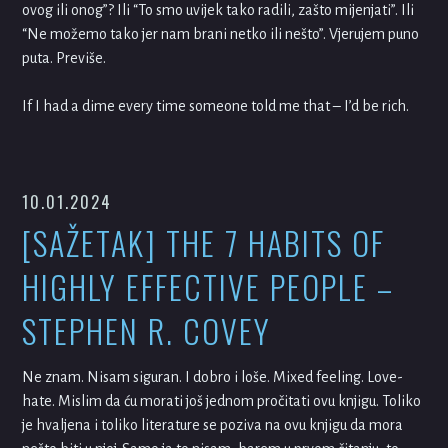
ovog ili onog”? Ili “To smo uvijek tako radili, zašto mijenjati”. Ili
“Ne možemo tako jer nam brani netko ili nešto”. Vjerujem puno
puta. Previše.
If I had a dime every time someone told me that – I’d be rich.
10.01.2024
[SAŽETAK] THE 7 HABITS OF
HIGHLY EFFECTIVE PEOPLE –
STEPHEN R. COVEY
Ne znam. Nisam siguran. I dobro i loše. Mixed feeling. Love-
hate. Mislim da ću morati još jednom pročitati ovu knjigu. Toliko
je hvaljena i toliko literature se poziva na ovu knjigu da mora