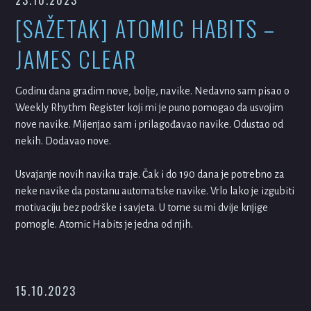
[SAŽETAK] ATOMIC HABITS –
JAMES CLEAR
Godinu dana gradim nove, bolje, navike. Nedavno sam pisao o
Weekly Rhythm Register koji mi je puno pomogao da usvojim
nove navike. Mijenjao sam i prilagođavao navike. Odustao od
nekih. Dodavao nove.
Usvajanje novih navika traje. Čak i do 190 dana je potrebno za
neke navike da postanu automatske navike. Vrlo lako je izgubiti
motivaciju bez podrške i savjeta. U tome su mi dvije knjige
pomogle. Atomic Habits je jedna od njih.
15.10.2023