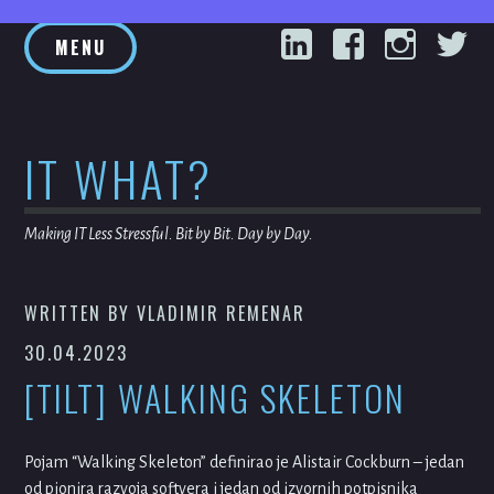
Skip
LinkedIn
Facebook
Inst
T
to
MENU
content
IT WHAT?
Making IT Less Stressful. Bit by Bit. Day by Day.
WRITTEN BY
VLADIMIR REMENAR
30.04.2023
[TILT] WALKING SKELETON
Pojam “Walking Skeleton” definirao je Alistair Cockburn – jedan
od pionira razvoja softvera i jedan od izvornih potpisnika