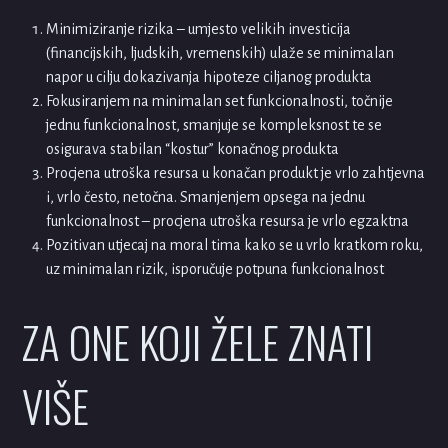
Minimiziranje rizika – umjesto velikih investicija
(financijskih, ljudskih, vremenskih) ulaže se minimalan
napor u cilju dokazivanja hipoteze ciljanog produkta
Fokusiranjem na minimalan set funkcionalnosti, točnije
jednu funkcionalnost, smanjuje se kompleksnost te se
osigurava stabilan “kostur” konačnog produkta
Procjena utroška resursa u konačan produkt je vrlo zahtjevna
i, vrlo često, netočna. Smanjenjem opsega na jednu
funkcionalnost – procjena utroška resursa je vrlo egzaktna
Pozitivan utjecaj na moral tima kako se u vrlo kratkom roku,
uz minimalan rizik, isporučuje potpuna funkcionalnost
ZA ONE KOJI ŽELE ZNATI
VIŠE