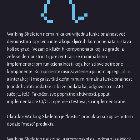
Walking Skeleton nema nikakvu vrijednu funkcionalnost već
demonstrira ispravnu interakciju ključnih komponenata sustava
koji se gradi. Vezanje ključnih komponenata koji se grade, a
žele se demonstrirati, prezentiraju se minimalnom
implementacijom funkcionalnosti koja koristi sve potrebne
komponente. Komponente nisu završene u punom opsegu ali su
u interakciji i mogu izvršiti definiranu minimalnu funkcionalnost
(npr dohvatiti podatke iz baze podataka, odgovoriti na API
sučelju, itd.). Također, sve popratne aktivnosti, poput
implementacije CI/CD pipeline i testova, su implementirane.
Ukratko: Walking Skeleton je “kostur” produkta na koji se potom
dodaje “meso” produkta.
Walking Skeleton nalazi se, u vremenskoj osi, odmah iza Mock