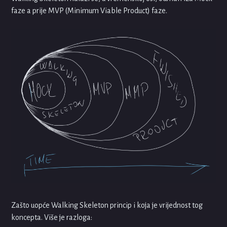
faze a prije MVP (Minimum Viable Product) faze.
Zašto uopće Walking Skeleton princip i koja je vrijednost tog
koncepta. Više je razloga: