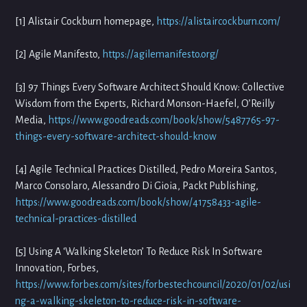
[1] Alistair Cockburn homepage,
https://alistaircockburn.com/
[2] Agile Manifesto,
https://agilemanifesto.org/
[3] 97 Things Every Software Architect Should Know: Collective
Wisdom from the Experts, Richard Monson-Haefel, O’Reilly
Media,
https://www.goodreads.com/book/show/5487765-97-
things-every-software-architect-should-know
[4] Agile Technical Practices Distilled, Pedro Moreira Santos,
Marco Consolaro, Alessandro Di Gioia, Packt Publishing,
https://www.goodreads.com/book/show/41758433-agile-
technical-practices-distilled
[5] Using A ‘Walking Skeleton’ To Reduce Risk In Software
Innovation, Forbes,
https://www.forbes.com/sites/forbestechcouncil/2020/01/02/usi
ng-a-walking-skeleton-to-reduce-risk-in-software-