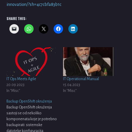
innovation/?sh=4c7cbfa83b1c
SHARE THIS:
IT Ops Meets Agile
IT Operational Manual
20.09.2023
15.04.2023
In "Misc"
In "Misc"
Backup OpenShift okruženja
Backup OpenShift okruženja
sastoji se od nekoliko
komponenata koje je potrebno
backupirati: sistemske
datoteke konfiguracija