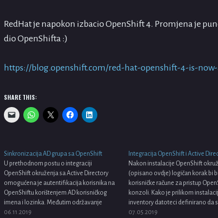
RedHat je napokon izbacio OpenShift 4. Promjena je puno a
dio OpenShifta :)
https://blog.openshift.com/red-hat-openshift-4-is-now-
SHARE THIS:
Sinkronizacija AD grupa sa OpenShift
Integracija OpenShift i Active Dire
U prethodnom postu o integraciji
Nakon instalacije OpenShift okru
OpenShift okruženja sa Active Directory
(opisano ovdje) logičan korak bi b
omogućena je autentifikacija korisnika na
korisničke račune za pristup Open
OpenShiftu korištenjem AD korisničkog
konzoli. Kako je prilikom instalaci
imena i lozinka. Međutim održavanje
inventory datoteci definirano da 
sustava dodavanjem pojedinačnih prava
06.11.2019
inicijalno korisničkim računima upr
07.05.2019