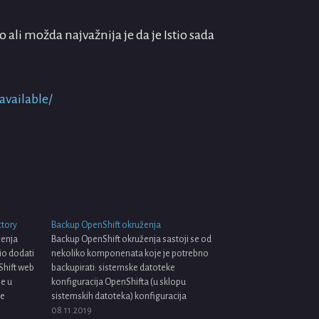
li možda najvažnija je da je Istio sada
available/
ctory
Backup OpenShift okruženja
ženja
Backup OpenShift okruženja sastoji se od
io dodati
nekoliko komponenata koje je potrebno
Shift web
backupirati: sistemske datoteke
je u
konfiguracija OpenShifta (u sklopu
se
sistemskih datoteka) konfiguracija
avlja iz
projekata (deployment config, service, tj.
08.11.2019