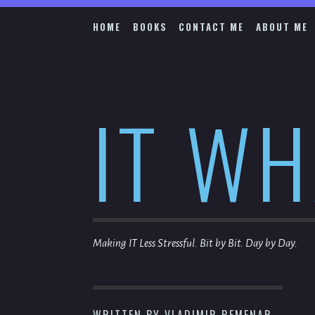
Skip
to
HOME
BOOKS
CONTACT ME
ABOUT ME
content
IT W
Making IT Less Stressful. Bit by Bit. Day by Day.
WRITTEN BY
VLADIMIR REMENAR