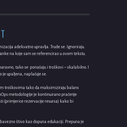
NT
izacija adekvatno upravlja. Trude se. Ignoriraju.
članke na koje sam se referencirao u ovom tekstu.
aravno, tako se ponašaju i troškovi – skalabilno. I
o je upaljena, naplaćuje se.
anim troškovima tako da maksimiziraju balans
 FinOps metodologije je kontinuirano praćenje
ti (primjerice rezervacije resursa) kako bi
 obavezno štivo kao dopuna edukaciji. Prepuna je