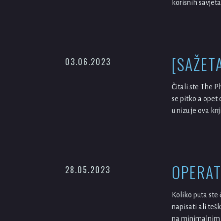
korisnih savjeta,
[SAŽET
03.06.2023
Čitali ste The P
se pitko a opet
u nizu je ova kn
OPERAT
28.05.2023
Koliko puta ste 
napisati ali te
na minimalnim r