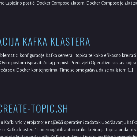
o uspješno postići Docker Compose alatom. Docker Compose je alat za d
ACIJA KAFKA KLASTERA
blematici konfiguracije Kafka servera i topica te kako efikasno kreirati
Ovim postom ispraviti ću taj propust. Preduvjeti Operativni sustav koji se
eću se u Docker kontejnerima. Time se omogućava da se na istom […]
CREATE-TOPIC.SH
 u Kafki vrlo vjerojatno je najčešći operativni zadatak u održavanju Kaf
e iz Kafka klastera” i onemogućili automatiku kreiranja topica onda bi v