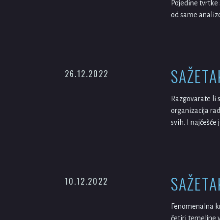
Pojedine tvrtke
od same analize,
SAŽETA
26.12.2022
Razgovarate li 
organizacija rad
svih. I najčešće
SAŽETA
10.12.2022
Fenomenalna knji
četiri temeljne 