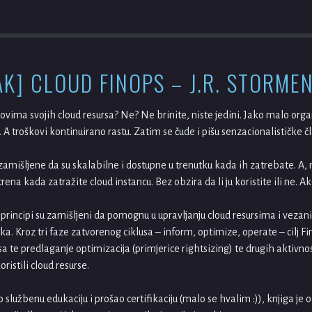
AK] CLOUD FINOPS – J.R. STORME
ovima svojih cloud resursa? Ne? Ne brinite, niste jedini. Jako malo organ
A troškovi kontinuirano rastu. Zatim se čude i pišu senzacionalističke 
zamišljene da su skalabilne i dostupne u trenutku kada ih zatrebate. A, n
rena kada zatražite cloud instancu. Bez obzira da li ju koristite ili ne. Ak
i principi su zamišljeni da pomognu u upravljanju cloud resursima i vez
oška. Kroz tri faze zatvorenog ciklusa – inform, optimize, operate – cilj
sa te predlaganje optimizacija (primjerice rightsizing) te drugih aktivnos
istili cloud resurse.
službenu edukaciju i prošao certifikaciju (malo se hvalim :)), knjiga je