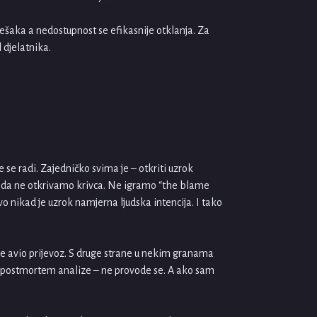
ešaka a nedostupnost se efikasnije otklanja. Za
 djelatnika.
se radi. Zajedničko svima je – otkriti uzrok
je da ne otkrivamo krivca. Ne igramo “the blame
o nikad je uzrok namjerna ljudska intencija. I tako
ce avio prijevoz. S druge strane u nekim granama
ti postmortem analize – ne provode se. A ako sam