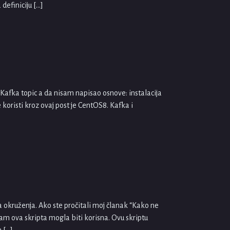
efiniciju […]
 Kafka topic a da nisam napisao osnove: instalacija
 koristi kroz ovaj post je CentOS8. Kafka i
ka okruženja. Ako ste pročitali moj članak “Kako ne
am ova skripta mogla biti korisna. Ovu skriptu