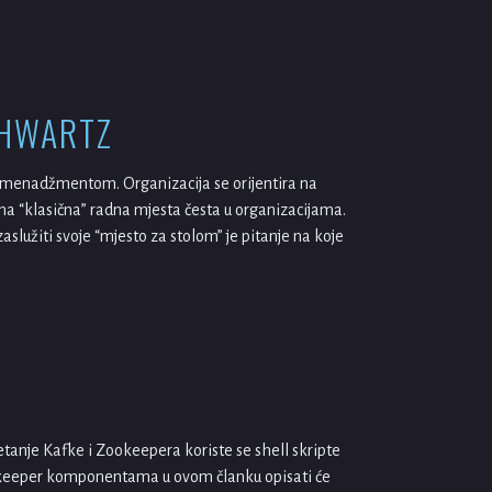
CHWARTZ
im menadžmentom. Organizacija se orijentira na
ična “klasična” radna mjesta česta u organizacijama.
služiti svoje “mjesto za stolom” je pitanje na koje
etanje Kafke i Zookeepera koriste se shell skripte
 Zookeeper komponentama u ovom članku opisati će