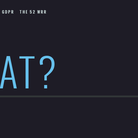
GDPR
THE 52 WRR
HAT?