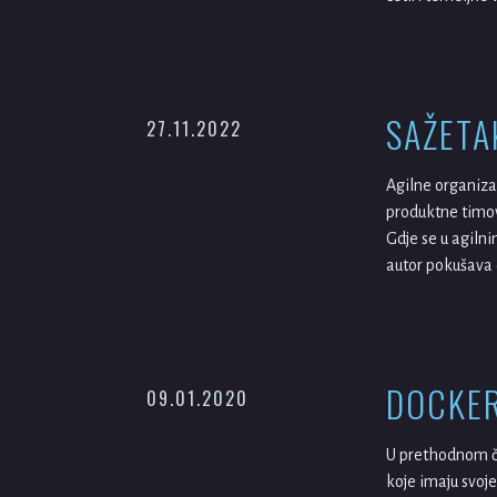
SAŽETA
27.11.2022
Agilne organiza
produktne timove
Gdje se u agilni
autor pokušava d
DOCKER
09.01.2020
U prethodnom čl
koje imaju svoj