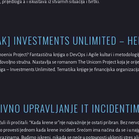
 prijedloga a i iskustava iz stvarnih situacija i tvrtki.
AK] INVESTMENTS UNLIMITED – HE
hoenix Project? Fantastična knjiga o DevOps i Agile kulturi i metodologij
 dovoljno stručna. Nastavlja se romanom The Unicorn Project koja je ori
jiga – Investments Unlimited. Tematika knjige je financijska organizacija
IVNO UPRAVLJANJE IT INCIDENTI
čuli ili pročitali: “Kada krene sr*nje najvažnije je ostati pribran. Bez ner
ško provesti jednom kada krene incident. Srećom ima načina da se i u naj
azinama. Budimo iskreni, nikada se neće u potpunosti ukloniti stres ali