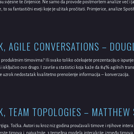
 su svjesne te činjenice. Ne samo da provode postmortem analize već i j
 to su fantastični eseji koje je užitak pročitati. Primjerice, analize Spot
K, AGILE CONVERSATIONS – DOUG
s produktnim timovima? Ili svako toliko očekujete prezentaciju o ispu
i isključivo ovo drugo. I završe u statistici koja kaže da 84% agilnih tr
 je uzrok nedostatak kvalitetno prenošenje informacija – konverzacija.
K, TEAM TOPOLOGIES – MATTHEW 
ga. Točka. Autori su kroz niz godina proučavali timove i njihove interak
vrste timova i, najvažnije, 3 temeljna modela interakcije između timova.