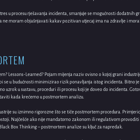
res u procesu rješavanja incidenta, smanjuje se mogućnosti dodatnih gr
a ne moram objašnjavati kakav pozitivan utjecaj ima na zdravlje i moral
ORTEM
m? Lessons-Learned? Pojam mijenja naziv ovisno o kojoj grani industrije 
bi se u budućnosti minimizirao rizik ponavljanja istog incidenta. Bitno 
 uzrok u sustavu, proceduri ili procesu koji je doveo do incidenta. Gotov
taviti kada krećemo u postmortem analizu.
strije su iznimno rigorozne što se tiče postmortem procedura. Primjeri
 postoji. Najčešće ako nije mandatorno zakonom ili regulativom provodi
 Black Box Thinking – postmortem analize su ključ za napredak.