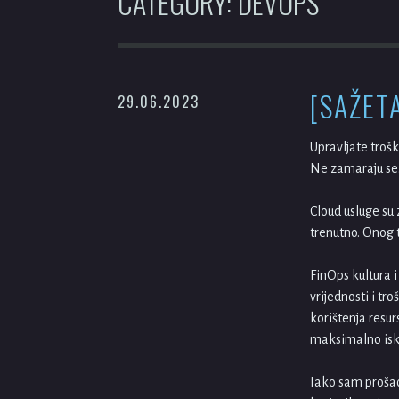
CATEGORY:
DEVOPS
[SAŽET
29.06.2023
Upravljate trošk
Ne zamaraju se. 
Cloud usluge su 
trenutno. Onog t
FinOps kultura 
vrijednosti i tr
korištenja resur
maksimalno iskor
Iako sam prošao 