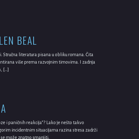
LEN BEAL
i. Stručna literatura pisana u obliku romana. Čita
jentirana više prema razvojnim timovima. I zadnja
, […]
MA
voze i paničnih reakcija”? Lako je nešto takvo
gorim incidentnim situacijama razina stresa zadrži
 se može znatno smanjiti.