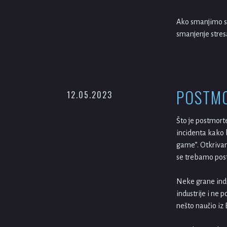
Ako smanjimo st
smanjenje stres
POSTM
12.05.2023
Što je postmorte
incidenta kako 
game”. Otkrivamo
se trebamo pos
Neke grane indu
industrije i ne
nešto naučio iz