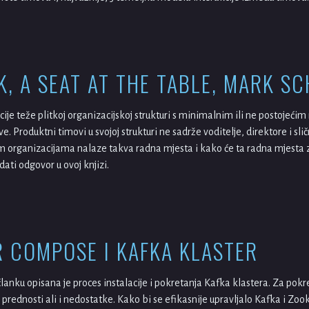
K, A SEAT AT THE TABLE, MARK S
cije teže plitkoj organizacijskoj strukturi s minimalnim ili ne postojeć
. Produktni timovi u svojoj strukturi ne sadrže voditelje, direktore i sl
m organizacijama nalaze takva radna mjesta i kako će ta radna mjesta za
ati odgovor u ovoj knjizi.
 COMPOSE I KAFKA KLASTER
anku opisana je proces instalacije i pokretanja Kafka klastera. Za pokr
e prednosti ali i nedostatke. Kako bi se efikasnije upravljalo Kafka i