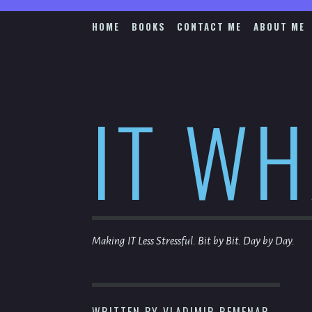
Skip
to
HOME
BOOKS
CONTACT ME
ABOUT ME
content
IT W
Making IT Less Stressful. Bit by Bit. Day by Day.
WRITTEN BY
VLADIMIR REMENAR