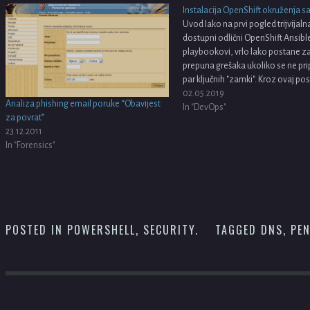
Instalacija OpenShift okruženja s
Uvod Iako na prvi pogled trijvijaln
dostupni odlični OpenShift Ansibl
playbookovi, vrlo lako postane z
prepuna grešaka ukoliko se ne pri
par ključnih "zamki". Kroz ovaj pos
pokušati ću opisati kroz cijeli pos
02.05.2019
Analiza phishing email poruke “Obavijest
instalacije OpenShift Origin (tj. OK
In "DevOps"
za povrat”
okuženja na 3 nodea , jedan mast
23.12.2011
In "Forensics"
POSTED IN
POWERSHELL
,
SECURITY
.
TAGGED
DNS
,
PE