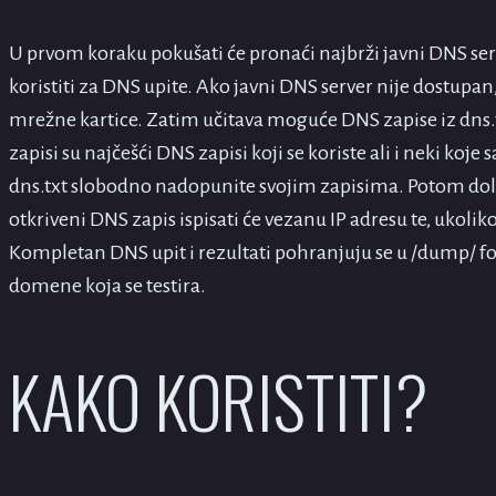
U prvom koraku pokušati će pronaći najbrži javni DNS serv
koristiti za DNS upite. Ako javni DNS server nije dostupan,
mrežne kartice. Zatim učitava moguće DNS zapise iz dns.t
zapisi su najčešći DNS zapisi koji se koriste ali i neki koj
dns.txt slobodno nadopunite svojim zapisima. Potom dola
otkriveni DNS zapis ispisati će vezanu IP adresu te, ukol
Kompletan DNS upit i rezultati pohranjuju se u /dump/ fo
domene koja se testira.
KAKO KORISTITI?