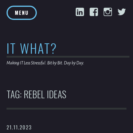
Skip
LinkedIn
Facebook
Inst
T
to
MENU
content
IT WHAT?
Making IT Less Stressful. Bit by Bit. Day by Day.
TAG:
REBEL IDEAS
21.11.2023