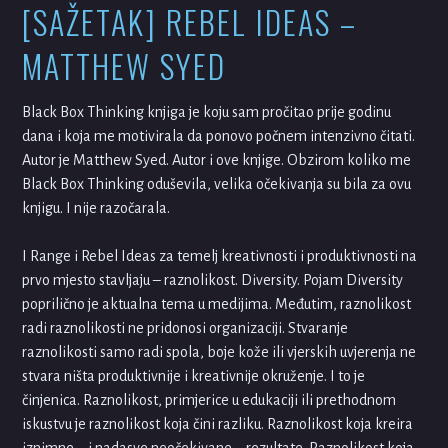
[SAŽETAK] REBEL IDEAS –
MATTHEW SYED
Black Box Thinking knjiga je koju sam pročitao prije godinu
dana i koja me motivirala da ponovo počnem intenzivno čitati.
Autor je Matthew Syed. Autor i ove knjige. Obzirom koliko me
Black Box Thinking oduševila, velika očekivanja su bila za ovu
knjigu. I nije razočarala.
I Range i Rebel Ideas za temelj kreativnosti i produktivnosti na
prvo mjesto stavljaju – raznolikost. Diversity. Pojam Diversity
poprilično je aktualna tema u medijima. Međutim, raznolikost
radi raznolikosti ne pridonosi organizaciji. Stvaranje
raznolikosti samo radi spola, boje kože ili vjerskih uvjerenja ne
stvara ništa produktivnije i kreativnije okruženje. I to je
činjenica. Raznolikost, primjerice u edukaciji ili prethodnom
iskustvu je raznolikost koja čini razliku. Raznolikost koja kreira
iznimne – i nadasve neočekivane – rezultate. Raznolikost koja