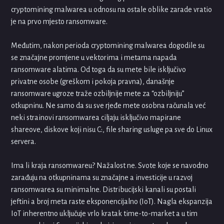
cryptomining malwarea u odnosu na ostale oblike zarade vratio
je na prvo mjesto ransomware.
Međutim, nakon perioda cryptomining malwarea dogodile su
se značajne promjene u vektorima i metama napada
ransomware alatima. Od toga da su mete bile isključivo
privatne osobe (greškom i pokoja pravna), današnje
ransomware ugroze traže ozbiljnije mete za “ozbiljniju”
otkupninu. Ne samo da su sve rjeđe mete osobna računala već
neki strainovi ransomwarea ciljaju isključivo mapirane
shareove, diskove koji nisu C:, file sharing usluge pa sve do Linux
servera.
Ima li kraja ransomwareu? Nažalost ne. Svote koje se navodno
zarađuju na otkupninama su značajne a investicije u razvoj
ransomwarea su minimalne. Distribucijski kanali su postali
jeftini a broj meta raste eksponencijalno (IoT). Nagla ekspanzija
IoT inherentno uključuje vrlo kratak time-to-market a u tim