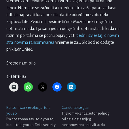
vremenskim i financijskim okvirima sigurnost pada na dno
lanca. Nemojte se začuditi ako jedno jutro vaš aparat za kavu
odbija napraviti kavu bez da platite određenu svotu neke
kriptovalute. Zvučim li pesimistično? Možda nekim vječnim
optimistima da. I ja sam jedan od vječnih optimista ali kada na
raznim portalima se počnu pojavljivati
tjedni izvještaji o novim
strainovima ransomwarea
vrijeme je za… Slobodno dodajte
prikladnu riječ.
Sretno nam bilo.
SHARE THIS:
Ransomware evolucija, told
GandCrab se gasi
you so
Tijekom vikenda autori jednog
I'm not gonna say I told you so,
od najzloglasnijeg
but... I told you so. Dvije security
ransomwarea objavili su da