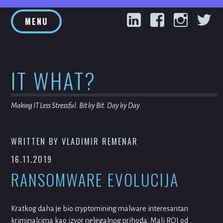
Skip
LinkedIn
Facebook
Inst
T
to
MENU
content
IT WHAT?
Making IT Less Stressful. Bit by Bit. Day by Day.
WRITTEN BY
VLADIMIR REMENAR
16.11.2019
RANSOMWARE EVOLUCIJA
Kratkog daha je bio cryptomining malware interesantan
kriminalcima kao izvor nelegalnog prihoda. Mali ROI od