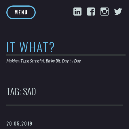
Skip
LinkedIn
Facebook
Inst
T
to
MENU
content
IT WHAT?
Making IT Less Stressful. Bit by Bit. Day by Day.
TAG:
SAD
20.05.2019