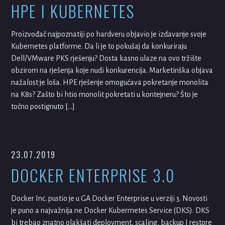
HPE I KUBERNETES
Proizvođač najpoznatiji po hardveru objavio je izdavanje svoje
Kubernetes platforme. Da li je to pokušaj da konkuriraju
Dell/VMware PKS rješenju? Dosta kasno ulaze na ovo tržište
obzirom na rješenja koje nudi konkurencija. Marketinška objava
nažalost je loša. HPE rješenje omogućava pokretanje monolita
na K8s? Zašto bi htio monolit pokretati u kontejneru? Što je
točno postignuto […]
23.07.2019
DOCKER ENTERPRISE 3.0
Docker Inc. pustio je u GA Docker Enterprise u verziji 3. Novosti
je puno a najvažnija ne Docker Kubermetes Service (DKS). DKS
bi trebao znatno olakšati deployment, scaling, backup I restore