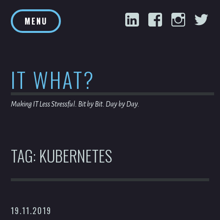
Skip
LinkedIn
Facebook
Inst
T
to
MENU
content
IT WHAT?
Making IT Less Stressful. Bit by Bit. Day by Day.
TAG:
KUBERNETES
19.11.2019