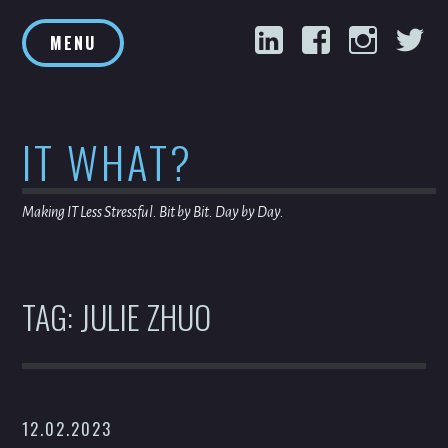
Skip
LinkedIn
Facebook
Inst
T
to
MENU
content
IT WHAT?
Making IT Less Stressful. Bit by Bit. Day by Day.
TAG:
JULIE ZHUO
12.02.2023