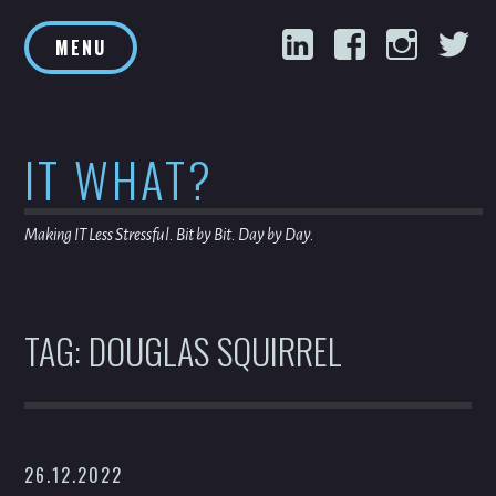
Skip
LinkedIn
Facebook
Inst
T
to
MENU
content
IT WHAT?
Making IT Less Stressful. Bit by Bit. Day by Day.
TAG:
DOUGLAS SQUIRREL
26.12.2022