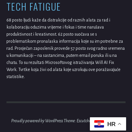
TECH FATIGUE
68 posto ljudi kaže da distrakcije od raznih alata za rad i
kolaboraciju oduzima vrijeme i fokus i time narušava
produktivnost i kreativnost. 62 posto suočava se s
problematikom pronalaska informacija koje su im potrebne za
rad. Prosječan zaposlenik provede 57 posto svog radno vremena
u komunikaciji – na sastancima, putem email poruka ili u na
chatu. To su rezultati Microsoftovog istraživanja Will AI Fix
Work. Tvrtke koja živi od alata koje uzrokuju ove poražavajuće
statistike.
Proudly powered by WordPress
Theme: Escutcheon by
Automattic
.
HR