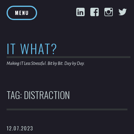
Skip
LinkedIn
Facebook
Inst
T
to
MENU
content
IT WHAT?
Making IT Less Stressful. Bit by Bit. Day by Day.
TAG:
DISTRACTION
12.07.2023