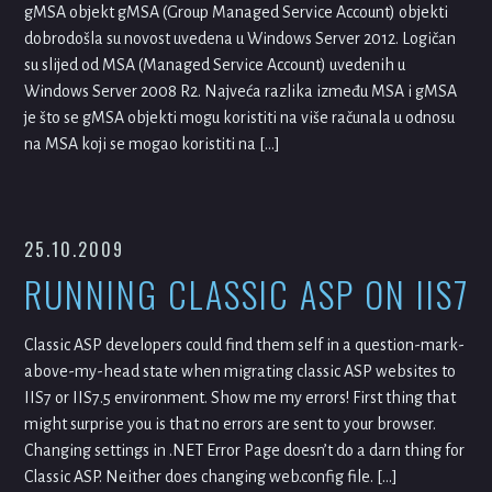
gMSA objekt gMSA (Group Managed Service Account) objekti
dobrodošla su novost uvedena u Windows Server 2012. Logičan
su slijed od MSA (Managed Service Account) uvedenih u
Windows Server 2008 R2. Najveća razlika između MSA i gMSA
je što se gMSA objekti mogu koristiti na više računala u odnosu
na MSA koji se mogao koristiti na […]
25.10.2009
RUNNING CLASSIC ASP ON IIS7
Classic ASP developers could find them self in a question-mark-
above-my-head state when migrating classic ASP websites to
IIS7 or IIS7.5 environment. Show me my errors! First thing that
might surprise you is that no errors are sent to your browser.
Changing settings in .NET Error Page doesn’t do a darn thing for
Classic ASP. Neither does changing web.config file. […]