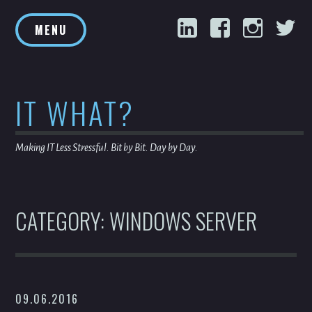
Skip
LinkedIn
Facebook
Inst
T
to
MENU
content
IT WHAT?
Making IT Less Stressful. Bit by Bit. Day by Day.
CATEGORY:
WINDOWS SERVER
09.06.2016